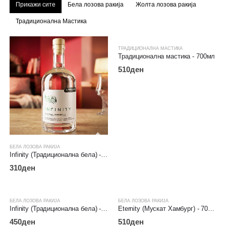
Прикажи сите
Бела лозова ракија
Жолта лозова ракија
Традиционална Мастика
ТРАДИЦИОНАЛНА МАСТИКА
Традиционална мастика - 700мл
510
ден
БЕЛА ЛОЗОВА РАКИЈА
Infinity (Традиционална бела) - 500мл
310
ден
БЕЛА ЛОЗОВА РАКИЈА
БЕЛА ЛОЗОВА РАКИЈА
Infinity (Традиционална бела) - 700мл
Eternity (Мускат Хамбург) - 700мл
450
ден
510
ден