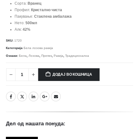
Сорта:
Вранец
Профил:
Кристално чиста
Пакување:
Стаклена амбалажа
Нето:
500мл
Алк:
42%
SKU:
1720
Категорија
Бела лозова ракија
Ознаки:
Бела
,
Лозова
,
Препек
,
Ракија
,
Традиционална
ДОДАЈ ВО КОШНИЦА
Дел од нашата понуда: