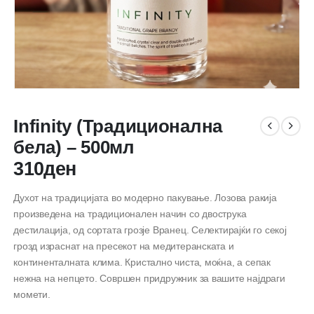
Infinity (Традиционална
бела) – 500мл
310
ден
Духот на традицијата во модерно пакување. Лозова ракија
произведена на традиционален начин со двострука
дестилација, од сортата грозје Вранец. Селектирајќи го секој
грозд израснат на пресекот на медитеранската и
континенталната клима. Кристално чиста, моќна, а сепак
нежна на непцето. Совршен придружник за вашите најдраги
момети.