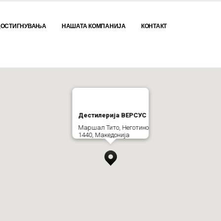
ДОСТИГНУВАЊА
НАШАТА КОМПАНИЈА
КОНТАКТ
Дестилерија ВЕРСУС
Маршал Тито, Неготино
1440, Македонија