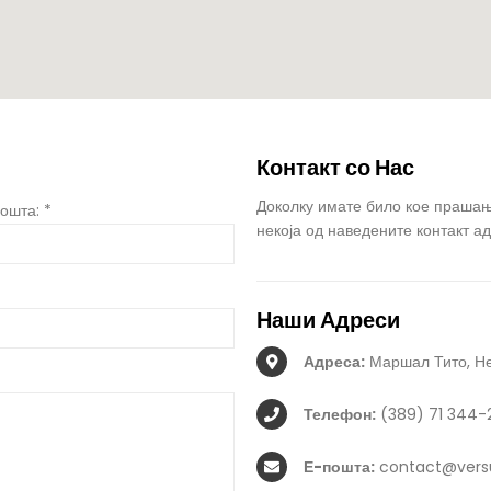
Контакт со
Нас
Доколку имате било кое прашање
ошта: *
некоја од наведените контакт ад
Наши
Адреси
Адреса:
Маршал Тито, Не
Телефон:
(389) 71 344-
Е-пошта:
contact@vers