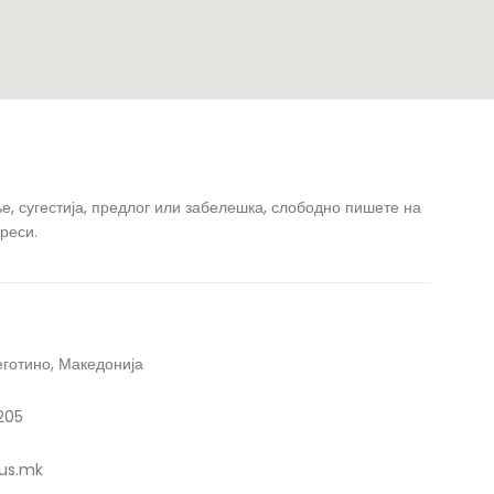
, сугестија, предлог или забелешка, слободно пишете на
реси.
готино, Македонија
205
us.mk