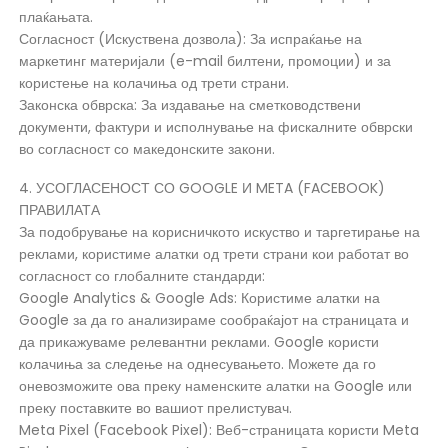
плаќањата.
Согласност (Искуствена дозвола): За испраќање на
маркетинг материјали (e-mail билтени, промоции) и за
користење на колачиња од трети страни.
Законска обврска: За издавање на сметководствени
документи, фактури и исполнување на фискалните обврски
во согласност со македонските закони.
4. УСОГЛАСЕНОСТ СО GOOGLE И META (FACEBOOK)
ПРАВИЛАТА
За подобрување на корисничкото искуство и таргетирање на
реклами, користиме алатки од трети страни кои работат во
согласност со глобалните стандарди:
Google Analytics & Google Ads: Користиме алатки на
Google за да го анализираме сообраќајот на страницата и
да прикажуваме релевантни реклами. Google користи
колачиња за следење на однесувањето. Можете да го
оневозможите ова преку наменските алатки на Google или
преку поставките во вашиот прелистувач.
Meta Pixel (Facebook Pixel): Веб-страницата користи Meta