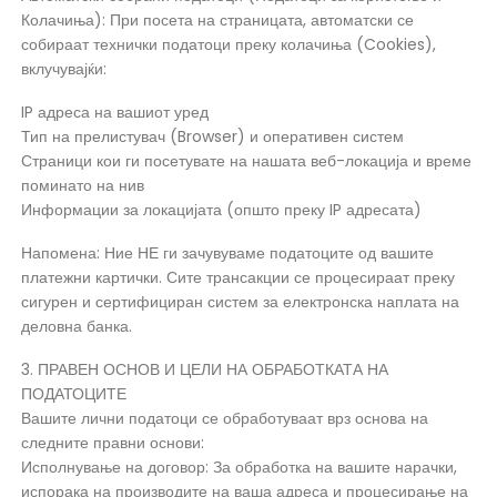
Колачиња): При посета на страницата, автоматски се
собираат технички податоци преку колачиња (Cookies),
вклучувајќи:
IP адреса на вашиот уред
Тип на прелистувач (Browser) и оперативен систем
Страници кои ги посетувате на нашата веб-локација и време
поминато на нив
Информации за локацијата (општо преку IP адресата)
Напомена: Ние НЕ ги зачувуваме податоците од вашите
платежни картички. Сите трансакции се процесираат преку
сигурен и сертифициран систем за електронска наплата на
деловна банка.
3. ПРАВЕН ОСНОВ И ЦЕЛИ НА ОБРАБОТКАТА НА
ПОДАТОЦИТЕ
Вашите лични податоци се обработуваат врз основа на
следните правни основи:
Исполнување на договор: За обработка на вашите нарачки,
испорака на производите на ваша адреса и процесирање на