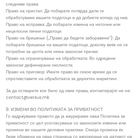
следниве права:
Право на пристап: Да побарате потврда дали ги
обработуваме вашите податоци и да добиете копија од нив.
Право на исправка: Да побарате измена на неточни или
нецелосни лични податоци.
Право на бришење („Право да бидете заборавени“): Да
побарате бришење на вашите податоци, доколку веќе не се
потребни за целта или нема законски пречки.
Право на ограничување на обработката: Во одредени
законски дефинирани околности.
Право на приговор: Имате право во секое време да се
спротивставите на обработката за директен маркетинг.
За да остварите кое било од овие права, контактирајте не на:
contact@versus.mk
9. ИЗМЕНИ ВО ПОЛИТИКАТА ЗА ПРИВАТНОСТ
Го задржуваме правото да ја ажурираме оваа Политика за
приватност со цел усогласување со законските измени или
промени во нашите деловни практики. Секоја промена ќе
биде објавена на оваа страница со ажурирање на датумот на