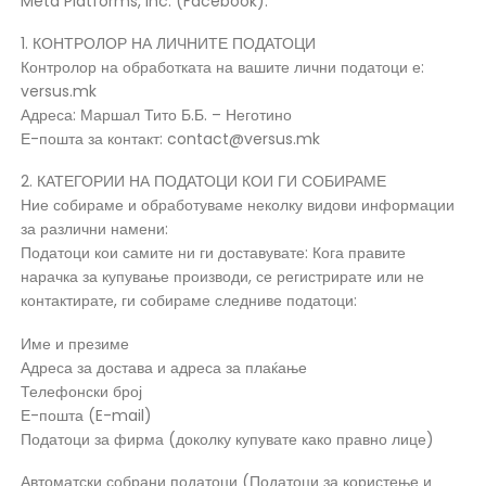
Meta Platforms, Inc. (Facebook).
1. КОНТРОЛОР НА ЛИЧНИТЕ ПОДАТОЦИ
Контролор на обработката на вашите лични податоци е:
versus.mk
Адреса: Маршал Тито Б.Б. – Неготино
Е-пошта за контакт: contact@versus.mk
2. КАТЕГОРИИ НА ПОДАТОЦИ КОИ ГИ СОБИРАМЕ
Ние собираме и обработуваме неколку видови информации
за различни намени:
Податоци кои самите ни ги доставувате: Кога правите
нарачка за купување производи, се регистрирате или не
контактирате, ги собираме следниве податоци:
Име и презиме
Адреса за достава и адреса за плаќање
Телефонски број
Е-пошта (E-mail)
Податоци за фирма (доколку купувате како правно лице)
Автоматски собрани податоци (Податоци за користење и