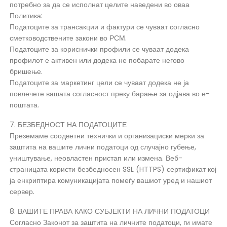
потребно за да се исполнат целите наведени во оваа
Политика:
Податоците за трансакции и фактури се чуваат согласно
сметководствените закони во РСМ.
Податоците за кориснички профили се чуваат додека
профилот е активен или додека не побарате негово
бришење.
Податоците за маркетинг цели се чуваат додека не ја
повлечете вашата согласност преку барање за одјава во е-
поштата.
7. БЕЗБЕДНОСТ НА ПОДАТОЦИТЕ
Преземаме соодветни технички и организациски мерки за
заштита на вашите лични податоци од случајно губење,
уништување, неовластен пристап или измена. Веб-
страницата користи безбедносен SSL (HTTPS) сертификат кој
ја енкриптира комуникацијата помеѓу вашиот уред и нашиот
сервер.
8. ВАШИТЕ ПРАВА КАКО СУБЈЕКТИ НА ЛИЧНИ ПОДАТОЦИ
Согласно Законот за заштита на личните податоци, ги имате