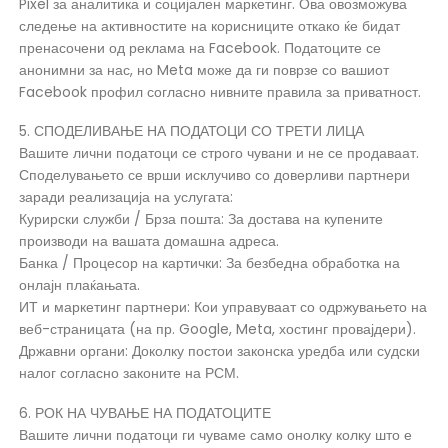
Pixel за аналитика и социјален маркетинг. Ова овозможува
следење на активностите на корисниците откако ќе бидат
пренасочени од реклама на Facebook. Податоците се
анонимни за нас, но Meta може да ги поврзе со вашиот
Facebook профил согласно нивните правила за приватност.
5. СПОДЕЛИВАЊЕ НА ПОДАТОЦИ СО ТРЕТИ ЛИЦА
Вашите лични податоци се строго чувани и не се продаваат.
Споделувањето се врши исклучиво со доверливи партнери
заради реализација на услугата:
Курирски служби / Брза пошта: За достава на купените
производи на вашата домашна адреса.
Банка / Процесор на картички: За безбедна обработка на
онлајн плаќањата.
ИТ и маркетинг партнери: Кои управуваат со одржувањето на
веб-страницата (на пр. Google, Meta, хостинг провајдери).
Државни органи: Доколку постои законска уредба или судски
налог согласно законите на РСМ.
6. РОК НА ЧУВАЊЕ НА ПОДАТОЦИТЕ
Вашите лични податоци ги чуваме само онолку колку што е