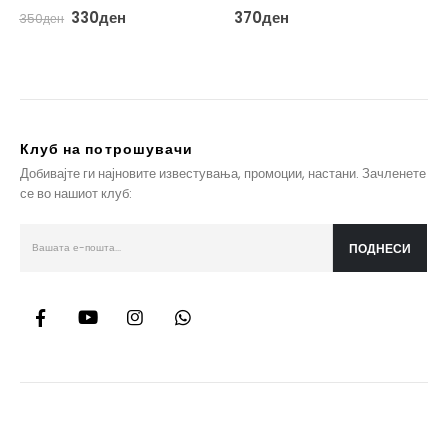
Original
Current
330
ден
370
ден
350
ден
price
price
was:
is:
350ден.
330ден.
Клуб на потрошувачи
Добивајте ги најновите известувања, промоции, настани. Зачленете
се во нашиот клуб: