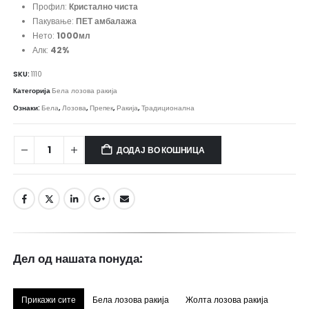
Профил:
Кристално чиста
Пакување:
ПЕТ амбалажа
Нето:
1000мл
Алк:
42%
SKU:
1110
Категорија
Бела лозова ракија
Ознаки:
Бела
,
Лозова
,
Препек
,
Ракија
,
Традиционална
ДОДАЈ ВО КОШНИЦА
Дел од нашата понуда:
Прикажи сите
Бела лозова ракија
Жолта лозова ракија