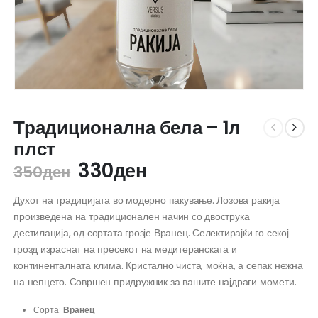
Традиционална бела – 1л
плст
Original
Current
330
ден
350
ден
price
price
Духот на традицијата во модерно пакување. Лозова ракија
was:
is:
произведена на традиционален начин со двострука
350ден.
330ден.
дестилација, од сортата грозје Вранец. Селектирајќи го секој
грозд израснат на пресекот на медитеранската и
континенталната клима. Кристално чиста, моќна, а сепак нежна
на непцето. Совршен придружник за вашите најдраги момети.
Сорта:
Вранец