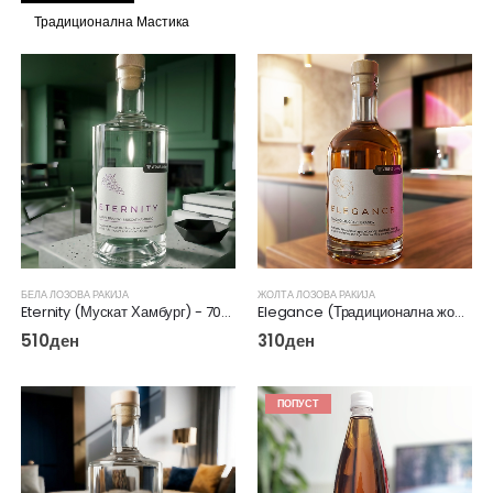
Традиционална Мастика
БЕЛА ЛОЗОВА РАКИЈА
ЖОЛТА ЛОЗОВА РАКИЈА
Eternity (Мускат Хамбург) - 700мл
Elegance (Традиционална жолта) - 500мл
510
ден
310
ден
ПОПУСТ