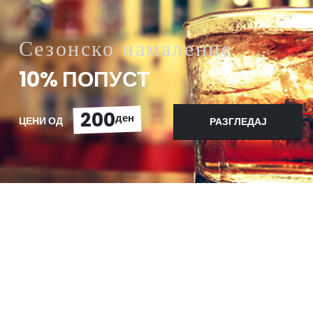
Сезонско намаление
10% ПОПУСТ
200
ден
ЦЕНИ ОД
РАЗГЛЕДАЈ