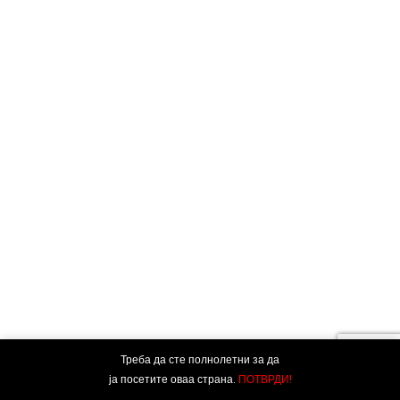
Треба да сте полнолетни за да
ја посетите оваа страна.
ПОТВРДИ!